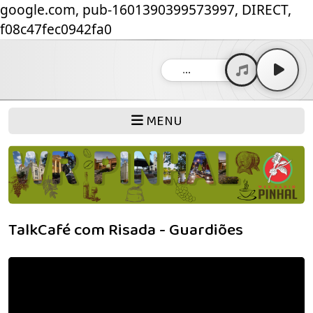
google.com, pub-1601390399573997, DIRECT,
f08c47fec0942fa0
...
MENU
TalkCafé com Risada - Guardiões